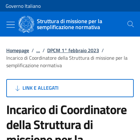
Vai al contenuto
Vai alla navigazione del sito
Governo Italiano
Struttura di missione per la
semplificazione normativa
Cerca
Homepage
/
...
/
DPCM 1° febbraio 2023
/
Incarico di Coordinatore della Struttura di missione per la
semplificazione normativa
LINK E ALLEGATI
Incarico di Coordinatore
della Struttura di
missione per la