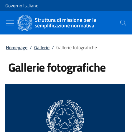
Vai al contenuto
Vai alla navigazione del sito
Governo Italiano
Struttura di missione per la
semplificazione normativa
Cerca
Homepage
/
Gallerie
/
Gallerie fotografiche
Gallerie fotografiche
Tutti i contenuti della pagina Gal