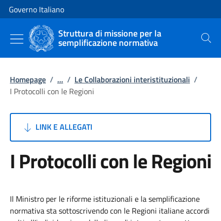
Vai al contenuto
Vai alla navigazione del sito
Governo Italiano
Struttura di missione per la
semplificazione normativa
Cerca
Homepage
/
...
/
Le Collaborazioni interistituzionali
/
I Protocolli con le Regioni
LINK E ALLEGATI
I Protocolli con le Regioni
Il Ministro per le riforme istituzionali e la semplificazione
normativa sta sottoscrivendo con le Regioni italiane accordi