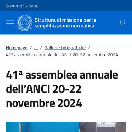
Vai al contenuto
Vai alla navigazione del sito
Governo Italiano
Struttura di missione per la
semplificazione normativa
Cerca
Homepage
/
...
/
Gallerie fotografiche
/
41ª assemblea annuale dell’ANCI 20-22 novembre 2024
41ª assemblea annuale
dell’ANCI 20-22
novembre 2024