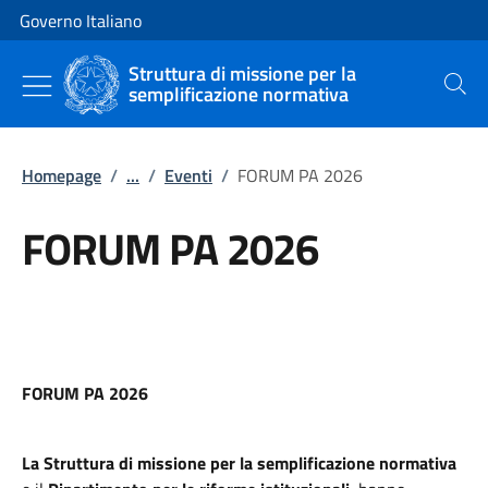
Vai al contenuto
Vai alla navigazione del sito
Governo Italiano
Struttura di missione per la
semplificazione normativa
Cerca
Homepage
/
...
/
Eventi
/
FORUM PA 2026
FORUM PA 2026
FORUM PA 2026
La Struttura di missione per la semplificazione normativa