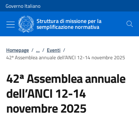
Vai al contenuto
Vai alla navigazione del sito
Governo Italiano
Struttura di missione per la
semplificazione normativa
Cerca
Homepage
/
...
/
Eventi
/
42ª Assemblea annuale dell’ANCI 12-14 novembre 2025
42ª Assemblea annuale
dell’ANCI 12-14
novembre 2025